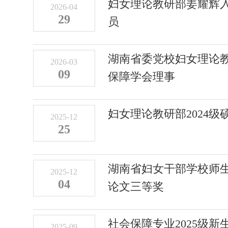
妇女理论教研部姜耀辉
2026-04
29
员
湖南省委党校妇女理论
2026-03
09
保障学会理事
妇女理论教研部2024
2025-12
25
湖南省妇女干部学校师生
2025-12
04
论文三等奖
社会保障专业2025级
2025-09